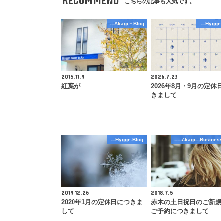
RECOMMEND
こちらの記事も人気です。
---Akagi－Blog
---Hygge
2015.11.9
2026.7.23
紅葉が
2026年8月・9月の定休
きまして
---Hygge-Blog
-----Akagi---Busines
2019.12.26
2018.7.5
2020年1月の定休日につきま
赤木の土日祝日のご新
して
ご予約につきまして