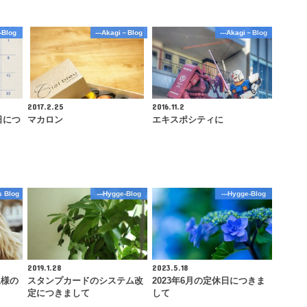
-Blog
---Akagi－Blog
---Akagi－Blog
2017.2.25
2016.11.2
日につ
マカロン
エキスポシティに
s Blog
---Hygge-Blog
---Hygge-Blog
2019.1.28
2023.5.18
規様の
スタンプカードのシステム改
2023年6月の定休日につきま
定につきまして
して