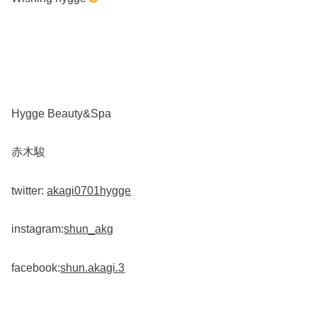
Hygge Beauty&Spa
赤木駿
twitter:
akagi0701hygge
instagram:
shun_akg
facebook:
shun.akagi.3