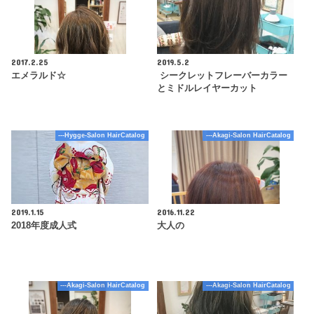
2017.2.25
2019.5.2
エメラルド☆
シークレットフレーバーカラー
とミドルレイヤーカット
---Hygge-Salon HairCatalog
---Akagi-Salon HairCatalog
2019.1.15
2016.11.22
2018年度成人式
大人の
---Akagi-Salon HairCatalog
---Akagi-Salon HairCatalog