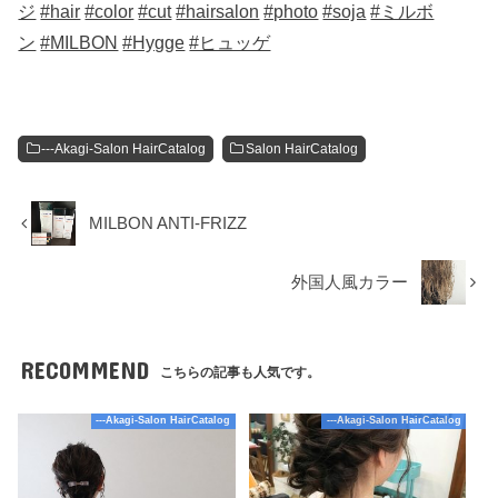
ジ
#hair
#color
#cut
#hairsalon
#photo
#soja
#ミルボ
ン
#MILBON
#Hygge
#ヒュッゲ
---Akagi-Salon HairCatalog
Salon HairCatalog
MILBON ANTI-FRIZZ
外国人風カラー
RECOMMEND
こちらの記事も人気です。
---Akagi-Salon HairCatalog
---Akagi-Salon HairCatalog