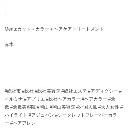
.
.
Menu:カット＋カラー＋ヘアケアトリートメント
赤木
#総社市
#総社
#総社美容院
#総社エステ
#アディクシー
#
イルミナ
#アプリエ
#総社ヘアカラー
#ヘアカラー
#倉
敷
#倉敷美容院
#岡山
#岡山美容院
#外国人風
#大人女性
#
ハイライト
#アジュバン
#シークレットフレーバーカラ
ー
#ヘアアレン