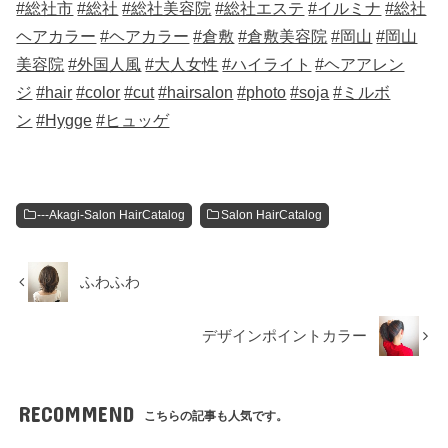
#総社市
#総社
#総社美容院
#総社エステ
#イルミナ
#総社
ヘアカラー
#ヘアカラー
#倉敷
#倉敷美容院
#岡山
#岡山
美容院
#外国人風
#大人女性
#ハイライト
#ヘアアレン
ジ
#hair
#color
#cut
#hairsalon
#photo
#soja
#ミルボ
ン
#Hygge
#ヒュッゲ
---Akagi-Salon HairCatalog
Salon HairCatalog
ふわふわ
デザインポイントカラー
RECOMMEND
こちらの記事も人気です。