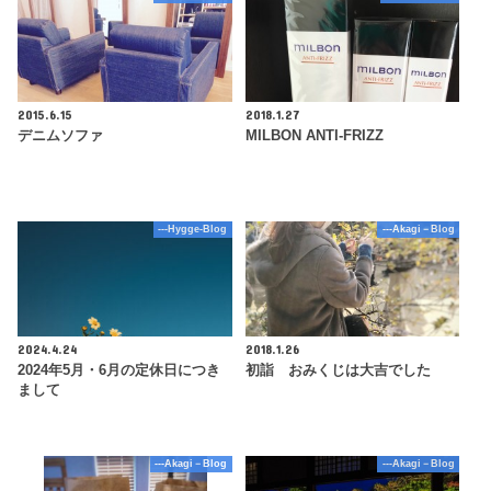
2015.6.15
2018.1.27
デニムソファ
MILBON ANTI-FRIZZ
---Hygge-Blog
---Akagi－Blog
2024.4.24
2018.1.26
2024年5月・6月の定休日につき
初詣 おみくじは大吉でした
まして
---Akagi－Blog
---Akagi－Blog