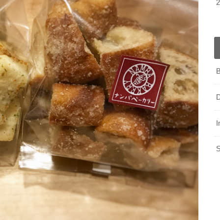
B
D
I
S