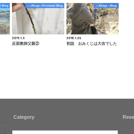
l Blog
-----Akagi---Personal Blog
---Akagi－Blog
2019.1.5
2018.1.26
反面教師父親②
初詣 おみくじは大吉でした
Category
Rese