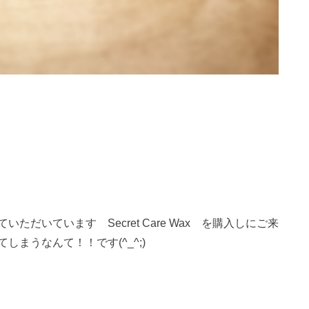
だいています Secret Care Wax を購入しにご来
まうなんて！！です(^_^;)