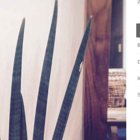
B
D
I
S