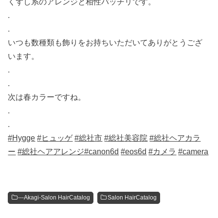
くずし系のアレンジと相性バッチリです。
.
.
いつも数種類も飾りをお持ちいただいてありがとうござ
います。
.
.
次は春カラーですね。
.
.
#Hygge
#ヒュッゲ
#総社市
#総社美容院
#総社ヘアカラ
ー
#総社ヘアアレンジ
#canon6d
#eos6d
#カメラ
#camera
---Akagi-Salon HairCatalog
Salon HairCatalog